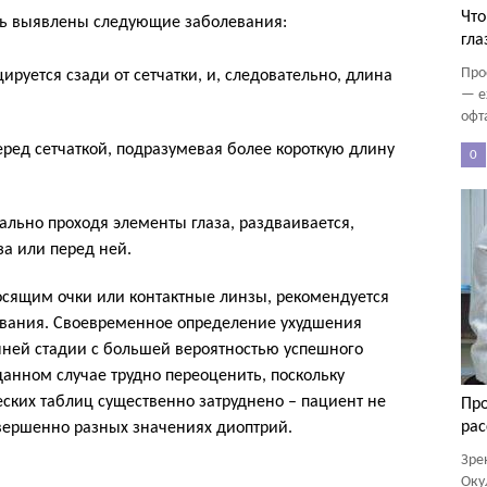
Что
ть выявлены следующие заболевания:
гла
Про
ируется сзади от сетчатки, и, следовательно, длина
— е
офт
еред сетчаткой, подразумевая более короткую длину
0
ально проходя элементы глаза, раздваивается,
 за или перед ней.
сящим очки или контактные линзы, рекомендуется
ования. Своевременное определение ухудшения
нней стадии с большей вероятностью успешного
данном случае трудно переоценить, поскольку
ских таблиц существенно затруднено – пациент не
Про
рас
овершенно разных значениях диоптрий.
Зре
Оку