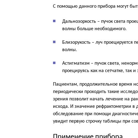
С помощью данного прибора могут бы
Дальнозоркость – пучок света проец
волны больше необходимого.
Близорукость – луч проецируется п
волны.
Астигматизм – пучок света, ненорм
проецируясь как на сетчатке, так и
Пациентам, продолжительное время но
периодически проходить такие исслед
зрения позволит начать лечение на ра
исхода. И значение рефрактометрии в 
обследование при помощи диагностиче
увидит первую строчку таблицы при с
Применение прибора