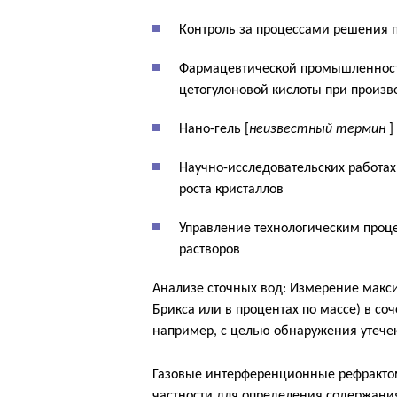
Контроль за процессами решения п
Фармацевтической промышленности
цетогулоновой кислоты при произв
Нано-гель [
неизвестный термин
]
Научно-исследовательских работах
роста кристаллов
Управление технологическим проц
растворов
Анализе сточных вод: Измерение макси
Брикса или в процентах по массе) в со
например, с целью обнаружения утечек
Газовые интерференционные рефрактом
частности для определения содержания 