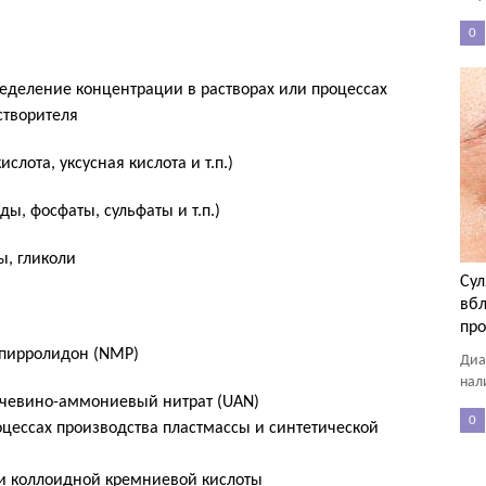
0
деление концентрации в растворах или процессах
створителя
слота, уксусная кислота и т.п.)
ы, фосфаты, сульфаты и т.п.)
ы, гликоли
Сул
вбл
пр
-пирролидон (NMP)
Диа
нал
очевино-аммониевый нитрат (UAN)
0
цессах производства пластмассы и синтетической
и коллоидной кремниевой кислоты