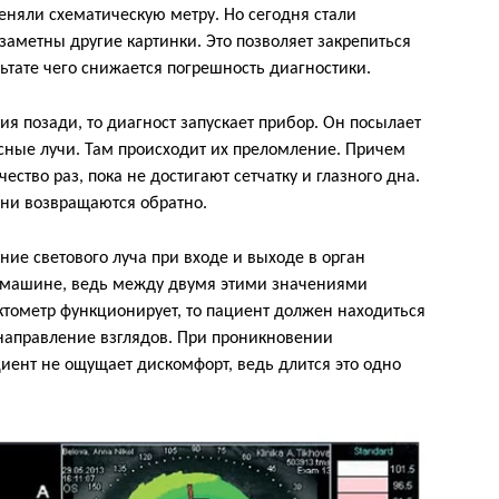
няли схематическую метру. Но сегодня стали
заметны другие картинки. Это позволяет закрепиться
ьтате чего снижается погрешность диагностики.
я позади, то диагност запускает прибор. Он посылает
сные лучи. Там происходит их преломление. Причем
ство раз, пока не достигают сетчатку и глазного дна.
они возвращаются обратно.
ие светового луча при входе и выходе в орган
ко машине, ведь между двумя этими значениями
ктометр функционирует, то пациент должен находиться
направление взглядов. При проникновении
циент не ощущает дискомфорт, ведь длится это одно