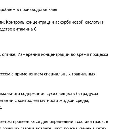
роблем в производстве клея
: Контроль концентрации аскорбиновой кислоты и
одстве витамина С
, оптике: Измерения концентрации во время процесса
ессом с применением специальных травильных
мального содержания сухих веществ (в градусах
четании с контролем мутности жидкой среды,
.
етры применяются для определения состава газов, в
горючих газов в воздухе шахт, поиска утечек в сетях