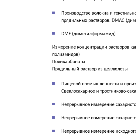
Производстве волокна и текстиль
прядильных растворов: DMAC (ди
DMF (диметилформамид)
Измерение концентрации растворов ка
полиамидов)
Поликарбонаты
Прядильный раствор из целлюлозы
Пищевой промышленности и произ
Свеклосахарное и тростниково-сах
Непрерывное измерение сахаристос
Непрерывное измерение сахаристос
Непрерывное измерение исходного 