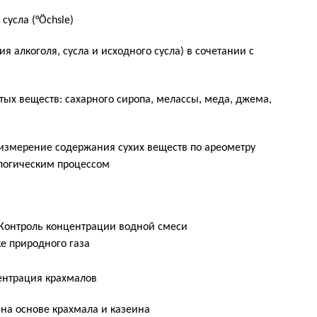
усла (°Öchsle)
 алкоголя, сусла и исходного сусла) в сочетании с
тых веществ: сахарного сиропа, мелассы, меда, джема,
измерение содержания сухих веществ по ареометру
ологическим процессом
Контроль концентрации водной смеси
е природного газа
ентрация крахмалов
 на основе крахмала и казеина