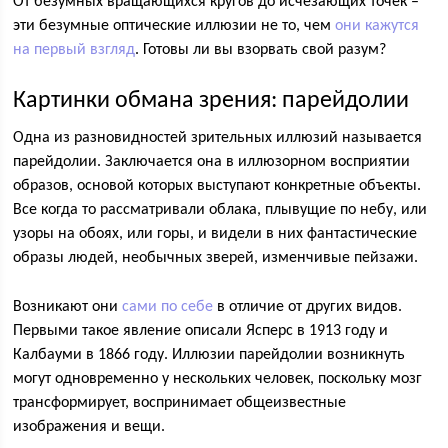
От безумных вращающихся кругов до исчезающих точек –
эти безумные оптические иллюзии не то, чем
они кажутся
на первый взгляд
. Готовы ли вы взорвать свой разум?
Картинки обмана зрения: парейдолии
Одна из разновидностей зрительных иллюзий называется
парейдолии. Заключается она в иллюзорном восприятии
образов, основой которых выступают конкретные объекты.
Все когда то рассматривали облака, плывущие по небу, или
узоры на обоях, или горы, и видели в них фантастические
образы людей, необычных зверей, изменчивые пейзажи.
Возникают они
сами по себе
в отличие от других видов.
Первыми такое явление описали Ясперс в 1913 году и
Калбауми в 1866 году. Иллюзии парейдолии возникнуть
могут одновременно у нескольких человек, поскольку мозг
трансформирует, воспринимает общеизвестные
изображения и вещи.