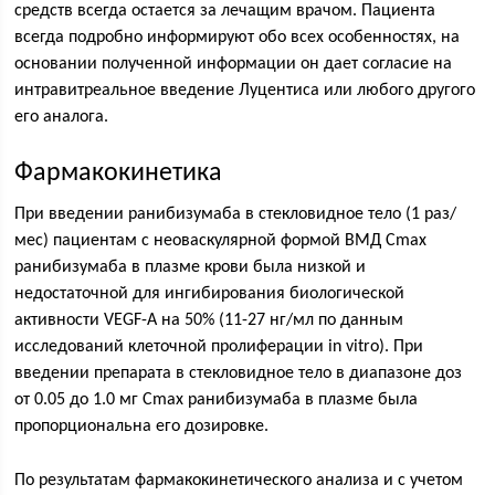
средств всегда остается за лечащим врачом. Пациента
всегда подробно информируют обо всех особенностях, на
основании полученной информации он дает согласие на
интравитреальное введение Луцентиса или любого другого
его аналога.
Фармакокинетика
При введении ранибизумаба в стекловидное тело (1 раз/
мес) пациентам с неоваскулярной формой ВМД Сmax
ранибизумаба в плазме крови была низкой и
недостаточной для ингибирования биологической
активности VEGF-А на 50% (11-27 нг/мл по данным
исследований клеточной пролиферации in vitro). При
введении препарата в стекловидное тело в диапазоне доз
от 0.05 до 1.0 мг Сmax ранибизумаба в плазме была
пропорциональна его дозировке.
По результатам фармакокинетического анализа и с учетом