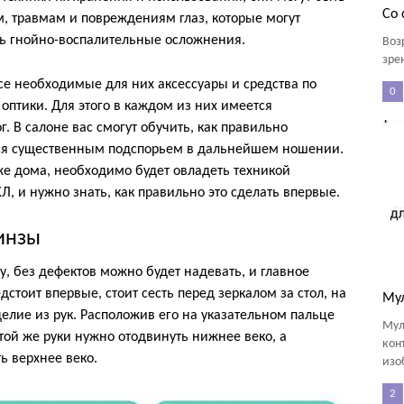
Со 
, травмам и повреждениям глаз, которые могут
ть гнойно-воспалительные осложнения.
Воз
зре
все необходимые для них аксессуары и средства по
0
 оптики. Для этого в каждом из них имеется
. В салоне вас смогут обучить, как правильно
ется существенным подспорьем в дальнейшем ношении.
же дома, необходимо будет овладеть техникой
Л, и нужно знать, как правильно это сделать впервые.
инзы
, без дефектов можно будет надевать, и главное
дстоит впервые, стоит сесть перед зеркалом за стол, на
Му
елие из рук. Расположив его на указательном пальце
Мул
ой же руки нужно отодвинуть нижнее веко, а
кон
ь верхнее веко.
изо
2