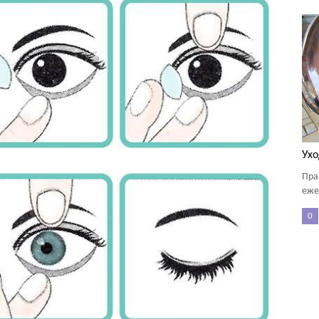
Ухо
Пра
еже
0