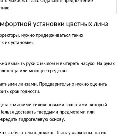
ить макияж с глаз. Отдавайте предпочтение
тике.
мфортной установки цветных линз
рректоры, нужно придерживаться таких
к их установке:
ьно вымыть руки с мылом и вытереть насухо. На руках
полотенца или моющее средство.
нтактными линзами. Предварительно нужно оценить
рить срок годности.
цета с мягкими силиконовыми захватами, который
. Нельзя доставать твердыми предметами или
овредить гидрогелевую основу.
инзы обязательно должны быть увлажнены, на их