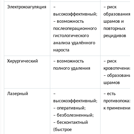
Электрокоагуляция
–
– риск
высокоэффективный;
образования
– возможность
шрамов и
послеоперационного
повторных
гистологического
рецидивов
анализа удалённого
нароста
Хирургический
– возможность
– риск
полного удаления
кровотечения;
– образовани
шрамов
Лазерный
–
– есть
высокоэффективный;
противопоказ
– оперативный;
к применени
– безболезненный;
– бесконтактный
(быстрое