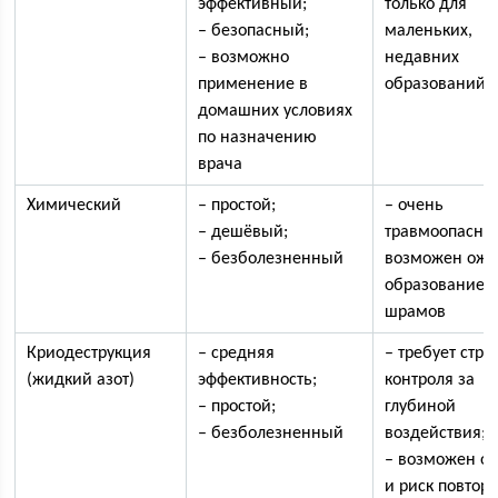
эффективный;
только для
– безопасный;
маленьких,
– возможно
недавних
применение в
образований.
домашних условиях
по назначению
врача
Химический
– простой;
– очень
– дешёвый;
травмоопасны
– безболезненный
возможен ожо
образование
шрамов
Криодеструкция
– средняя
– требует стро
(жидкий азот)
эффективность;
контроля за
– простой;
глубиной
– безболезненный
воздействия;
– возможен о
и риск повтор