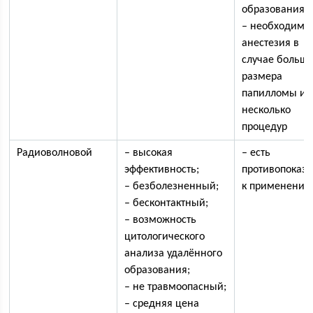
образования;
– необходима
анестезия в
случае большо
размера
папилломы и
несколько
процедур
Радиоволновой
– высокая
– есть
эффективность;
противопоказ
– безболезненный;
к применению
– бесконтактный;
– возможность
цитологического
анализа удалённого
образования;
– не травмоопасный;
– средняя цена