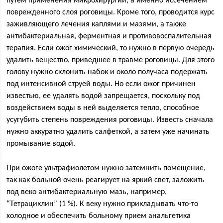
путем применения микрохирургии, а именно иссечением
поврежденного слоя роговицы. Кроме того, проводится курс
заживляющего лечения каплями и мазями, а также
антибактериальная, ферментная и противовоспалительная
терапия. Если ожог химический, то нужно в первую очередь
удалить вещество, приведшее в травме роговицы. Для этого
голову нужно склонить набок и около получаса подержать
под интенсивной струей воды. Но если ожог причинен
известью, ее удалять водой запрещается, поскольку под
воздействием воды в ней выделяется тепло, способное
усугубить степень повреждения роговицы. Известь сначала
нужно аккуратно удалить салфеткой, а затем уже начинать
промывание водой.
При ожоге ультрафиолетом нужно затемнить помещение,
так как больной очень реагирует на яркий свет, заложить
под веко антибактериальную мазь, например,
“Тетрациклин” (1 %). К веку нужно прикладывать что-то
холодное и обеспечить больному прием анальгетика