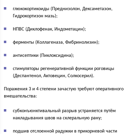
глюкокортикоиды (Преднизолон, Дексаметазон,
Гидрокортизон мазь);
НПВС (Диклофенак, Индометацин);
ферменты (Коллагеназа, Фибринолизин);
антисептики (Пиклоксидина);
стимуляторы регенеративной функции роговицы
(Деспантенол, Актовецин, Солкосерил).
Поражения 3 и 4 степени зачастую требуют оперативного
вмешательства:
субконъюнктивальный разрыв устраняется путём
накладывания швов на склеральную рану;
подшив отслоенной радужки в прикорневой части