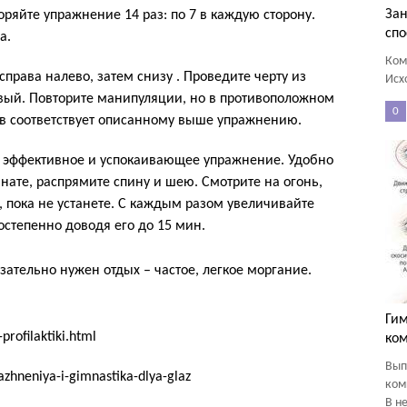
Зан
оряйте упражнение 14 раз: по 7 в каждую сторону.
спо
а.
Ком
права налево, затем снизу . Проведите черту из
Исх
авый. Повторите манипуляции, но в противоположном
0
в соответствует описанному выше упражнению.
 эффективное и успокаивающее упражнение. Удобно
нате, распрямите спину и шею. Смотрите на огонь,
, пока не устанете. С каждым разом увеличивайте
степенно доводя его до 15 мин.
ательно нужен отдых – частое, легкое моргание.
Гим
profilaktiki.html
ко
Вып
azhneniya-i-gimnastika-dlya-glaz
ком
В не