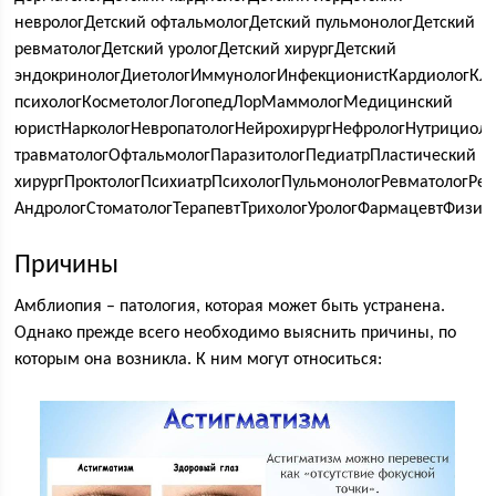
неврологДетский офтальмологДетский пульмонологДетский
ревматологДетский урологДетский хирургДетский
эндокринологДиетологИммунологИнфекционистКардиологКл
психологКосметологЛогопедЛорМаммологМедицинский
юристНаркологНевропатологНейрохирургНефрологНутрициоло
травматологОфтальмологПаразитологПедиатрПластический
хирургПроктологПсихиатрПсихологПульмонологРевматологРент
АндрологСтоматологТерапевтТрихологУрологФармацевтФизио
Причины
Амблиопия – патология, которая может быть устранена.
Однако прежде всего необходимо выяснить причины, по
которым она возникла. К ним могут относиться: