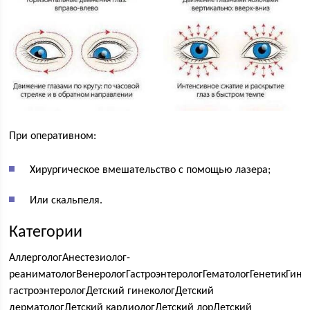
При оперативном:
Хирургическое вмешательство с помощью лазера;
Или скальпеля.
Категории
АллергологАнестезиолог-
реаниматологВенерологГастроэнтерологГематологГенетикГин
гастроэнтерологДетский гинекологДетский
дерматологДетский кардиологДетский лорДетский