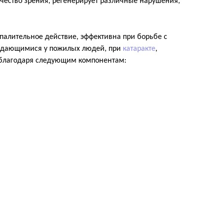
чество зрения, регенерирует различные нарушения,
палительное действие, эффективна при борьбе с
юдающимися у пожилых людей, при
катаракте
,
благодаря следующим компонентам: