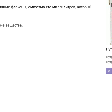
ичные флаконы, емкостью сто миллилитров, который
ие вещества:
Нут
Нут
Нут
0