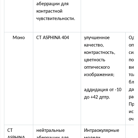
аберрации для
контрастной
чувствительности.
Моно
CT ASPHINA 404
улучшенное
Одн
качество,
опт
контрастность,
сила
цветность
поз
оптического
вид
изображения;
толь
бли
дал
аддидация от -10
рас
до +42 дптр.
При
исп
очки
CT
нейтральные
Интраокулярные