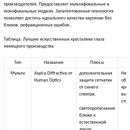
производителей. Предоставляет мультифокальные и
монофокальные модели. Запатентованная технология
позволяет достичь идеального качества картинки без
бликов, рефракционных ошибок.
Таблица. Лучшие искусственные хрусталики глаза
немецкого производства
Тип
Название
Плюсы
М
Мульти
Aspira Diffractiva от
дополнительная
Не
Human Optics
защита сетчатки
обн
от синего
кро
спектра;
выс
сто
светопропускание
ближе к
естественной
линзе;