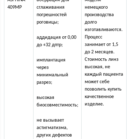
ASPHINA
аберрации для
модели
409MP
сглаживания
немецкого
погрешностей
производства
роговицы;
долго
изготавливаются.
Процесс
аддидация от 0,00
занимает от 1,5
до +32 дптр;
до 2 месяцев.
Стоимость линз
имплантация
высокая, не
через
каждый пациента
минимальный
может себе
разрез;
позволить купить
качественное
высокая
изделие.
биосовместимость;
не вызывает
астигматизма,
других дефектов