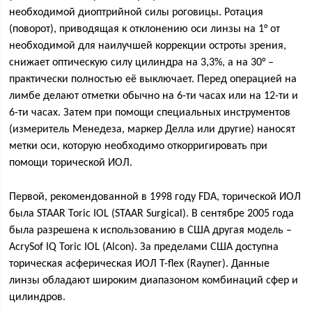
необходимой диоптрийной силы роговицы. Ротация
(поворот), приводящая к отклонению оси линзы на 1° от
необходимой для наилучшей коррекции остроты зрения,
снижает оптическую силу цилиндра на 3,3%, а на 30° –
практически полностью её выключает. Перед операцией на
лимбе делают отметки обычно на 6-ти часах или на 12-ти и
6-ти часах. Затем при помощи специальных инструментов
(измеритель Менедеза, маркер Делла или другие) наносят
метки оси, которую необходимо откорригировать при
помощи торической ИОЛ.
Первой, рекомендованной в 1998 году FDA, торической ИОЛ
была STAAR Toric IOL (STAAR Surgical). В сентябре 2005 года
была разрешена к использованию в США другая модель –
AcrySof IQ Toric IOL (Alcon). За пределами США доступна
торическая асферическая ИОЛ T-flex (Rayner). Данные
линзы обладают широким диапазоном комбинаций сфер и
цилиндров.