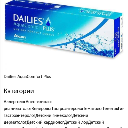
Dailies AquaComfort Plus
Категории
АллергологАнестезиолог-
реаниматологВенерологГастроэнтерологГематологГенетикГин
гастроэнтерологДетский гинекологДетский
дерматологДетский кардиологДетский лорДетский