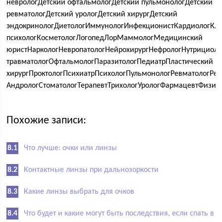
неврологДетский офтальмологДетский пульмонологДетский
ревматологДетский урологДетский хирургДетский
эндокринологДиетологИммунологИнфекционистКардиологКл
психологКосметологЛогопедЛорМаммологМедицинский
юристНаркологНевропатологНейрохирургНефрологНутрициоло
травматологОфтальмологПаразитологПедиатрПластический
хирургПроктологПсихиатрПсихологПульмонологРевматологРент
АндрологСтоматологТерапевтТрихологУрологФармацевтФизио
Похожие записи:
Что лучше: очки или линзы
Контактные линзы при дальнозоркости
Какие линзы выбрать для очков
Что будет и какие могут быть последствия, если спать в