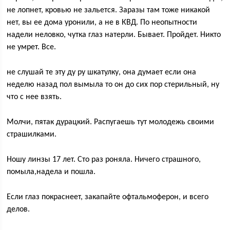
не лопнет, кровью не зальется. Заразы там тоже никакой
нет, вы ее дома уронили, а не в КВД. По неопытности
надели неловко, чутка глаз натерли. Бывает. Пройдет. Никто
не умрет. Все.
не слушай те эту ду ру шкатулку, она думает если она
неделю назад пол вымыла то он до сих пор стерильный, ну
что с нее взять.
Молчи, пятак дурацкий. Распугаешь тут молодежь своими
страшилками.
Ношу линзы 17 лет. Сто раз роняла. Ничего страшного,
помыла,надела и пошла.
Если глаз покраснеет, закапайте офтальмоферон, и всего
делов.