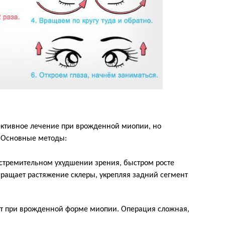
ективное лечение при врожденной миопии, но
. Основные методы:
 стремительном ухудшении зрения, быстром росте
вращает растяжение склеры, укрепляя задний сегмент
ят при врожденной форме миопии. Операция сложная,