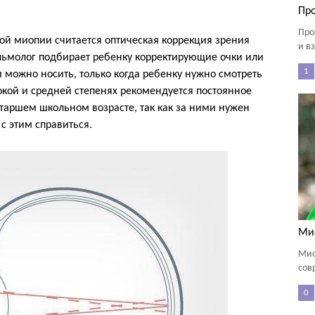
Пр
Про
й миопии считается оптическая коррекция зрения
и в
альмолог подбирает ребенку корректирующие очки или
1
 можно носить, только когда ребенку нужно смотреть
окой и средней степенях рекомендуется постоянное
таршем школьном возрасте, так как за ними нужен
с этим справиться.
Ми
Мио
сов
0