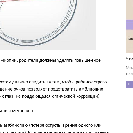
Что
 миопии, родители должны уделять повышенное
Мио
тре
поэтому важно следить за тем, чтобы ребенок строго
0
шение очков позволяет предотвратить амблиопию
их глаз, не поддающаяся оптической коррекции)
ь анизометропию
ь амблиопию (потеря остроты зрения одного или
й коррекции). Контактные линзы помогают устранить