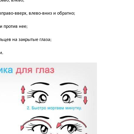
аво, влево;
вправо-вверх, влево-вниз и обратно;
и против нее;
ьцев на закрытые глаза;
и.