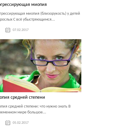
огрессирующая миопия
грессирующая миопия (близорукость) у детей
зрослых С всё убыстряющимся...
07.02.2017
опия средней степени
пия средней степени: что нужно знать В
ременном мире большое...
05.02.2017