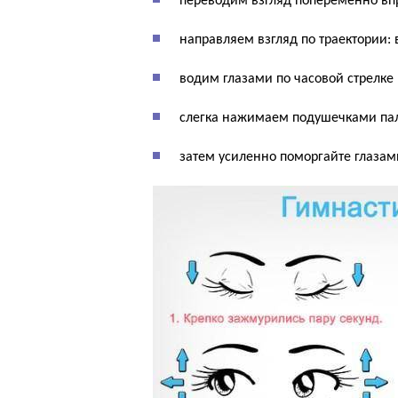
переводим взгляд попеременно впр
направляем взгляд по траектории: 
водим глазами по часовой стрелке 
слегка нажимаем подушечками пал
затем усиленно поморгайте глазам