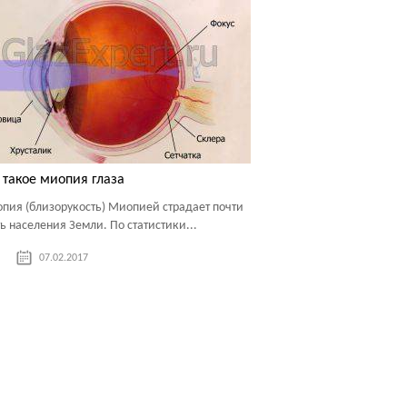
 такое миопия глаза
пия (близорукость) Миопией страдает почти
ть населения Земли. По статистики...
07.02.2017