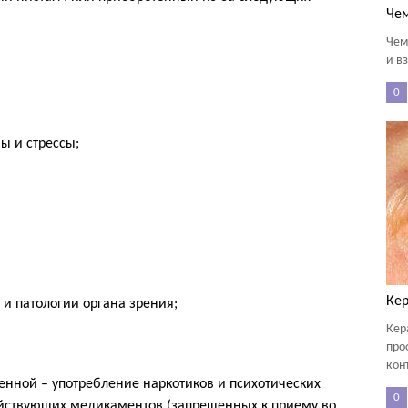
Чем
Чем
и вз
0
ы и стрессы;
Ке
 и патологии органа зрения;
Кер
про
кон
нной – употребление наркотиков и психотических
0
ействующих медикаментов (запрещенных к приему во