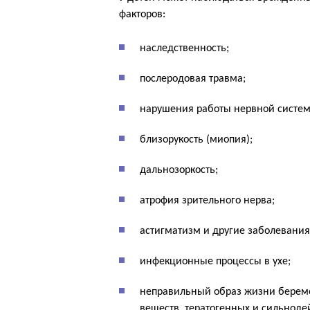
факторов:
наследственность;
послеродовая травма;
нарушения работы нервной систем
близорукость (миопия);
дальнозоркость;
атрофия зрительного нерва;
астигматизм и другие заболевания
инфекционные процессы в ухе;
неправильный образ жизни береме
веществ, тератогенных и сильнод