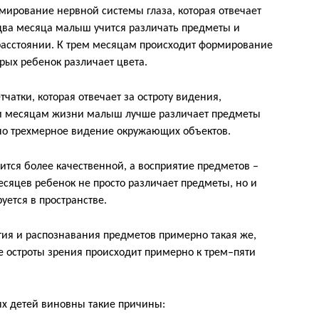
ирование нервной системы глаза, которая отвечает
два месяца малыш учится различать предметы и
расстоянии. К трем месяцам происходит формирование
рых ребенок различает цвета.
атки, которая отвечает за остроту видения,
ми месяцам жизни малыш лучше различает предметы
ано трехмерное видение окружающих объектов.
ится более качественной, а восприятие предметов –
есяцев ребенок не просто различает предметы, но и
уется в пространстве.
ятия и распознавания предметов примерно такая же,
е остроты зрения происходит примерно к трем–пяти
ых детей виновны такие причины: