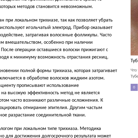
которых методов становится невозможным.
 при локальном трихиазе, так как позволяет убрать
используют игольчатый электрод. Прибор оказывает
оздействие, затрагивая волосяные фолликулы. Часто
ким вмешательством, особенно при наличии
 После операции оставшиеся волоски прижигают с
водя к минимуму возможность отрастания ресниц.
Туб
Что
новении полной формы трихиаза, которая затрагивает
Туб
ключается в обработке волосков жидким азотом.
ациенту прописывают использование
0
 на высокую эффективность метод не является
отом часто возникают различные осложнения. К
воцировать отмирание эпителия. Другим частым
ное разрастание соединительной ткани.
логом при локальном типе трихиаза. Методика
но для достижения долгосрочного результата может