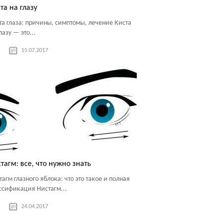
та на глазу
та глаза: причины, симптомы, лечение Киста
лазу — это...
15.07.2017
тагм: все, что нужно знать
тагм глазного яблока: что это такое и полная
ссификация Нистагм...
24.04.2017