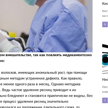
Кис
Кис
на г
0
ном вмешательстве, так как повлиять медикаментозно
но:
 волосков, имеющих аномальный рост, при помощи
рным методом устранения дефекта. Как правило,
Нис
е менее одного раза в месяц. Однако методика
Нис
. Ведь частое удаление ресниц приводит к их
кла
ьно бледнеют и становятся практически не видны, без
1
те процесс удаления ресниц значительно
роводился на протяжении длительного срока, то