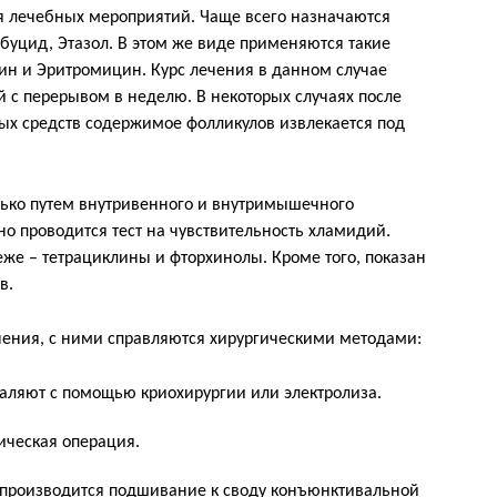
я лечебных мероприятий. Чаще всего назначаются
буцид, Этазол. В этом же виде применяются такие
рин и Эритромицин. Курс лечения в данном случае
й с перерывом в неделю. В некоторых случаях после
ых средств содержимое фолликулов извлекается под
ько путем внутривенного и внутримышечного
о проводится тест на чувствительность хламидий.
же – тетрациклины и фторхинолы. Кроме того, показан
в.
нения, с ними справляются хирургическими методами:
аляют с помощью криохирургии или электролиза.
ическая операция.
з, производится подшивание к своду конъюнктивальной