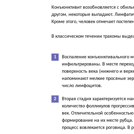
Конъюнктивит возобновляется с обиль
другом, некоторые выпадают. Лимфатич
Кроме этого, человек отмечает постеп
В классическом течении трахомы выдел
Воспаление конъюнктивального меш
инфильтрированы. В месте перех
поверхность века (нижнего и вер
напоминают мелкие просяные зер
число лимфоцитов.
Вторая стадия характеризуется на
количество фолликулов прогрессивн
век. Отличительной особенностью
формирование на их месте рубца. 
процесс вовлекается роговица. В р