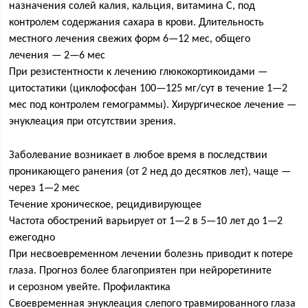
назначения солей калия, кальция, витамина С, под
контролем содержания сахара в крови. Длительность
местного лечения свежих форм 6—12 мес, общего
лечения — 2—6 мес
При резистентности к лечению глюкокортикоидами —
цитостатики (циклофосфан 100—125 мг/сут в течение 1—2
мес под контролем гемограммы). Хирургическое лечение —
энуклеация при отсутствии зрения.
Заболевание возникает в любое время в последствии
проникающего ранения (от 2 нед до десятков лет), чаще —
через 1—2 мес
Течение хроническое, рецидивирующее
Частота обострений варьирует от 1—2 в 5—10 лет до 1—2
ежегодно
При несвоевременном лечении болезнь приводит к потере
глаза. Прогноз более благоприятен при нейроретините
и серозном увейте. Профилактика
Своевременная энуклеация слепого травмированного глаза