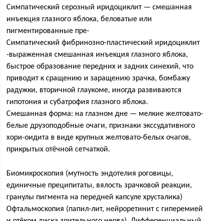
Симпатический серозный иридоциклит — смешанная
инъекция глазного яблока, беловатые или
пигментированные пре-
Симпатический фибринозно-пластический иридоциклит
-выраженная смешанная инъекция глазного яблока,
быстрое образование передних и задних синехий, что
приводит к сращению и заращению зрачка, бомбажу
радужки, вторичной глаукоме, иногда развиваются
гипотония и субатрофия глазного яблока.
Смешанная форма: на глазном дне — мелкие желтовато-
белые друзоподобные очаги, признаки экссудативного
хори-оидита в виде крупных желтовато-белых очагов,
прикрытых отёчной сетчаткой.
Биомикроскопия (мутность эндотелия роговицы,
единичные преципитаты, вялость зрачковой реакции,
гранулы пигмента на передней капсуле хрусталика)
Офтальмоскопия (папил-лит, нейроретинит с гиперемией