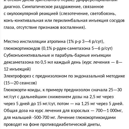
и отёком диска зрительного нерва). Дифференциальный
диагноз. Симпатическое раздражение, связанное
с окулоокулярной реакцией (слезотечение, светобоязнь,
конъ-юнктивальная или перилимбальная инъекция сосудов
глаза, отсутствие признаков воспаления).
Местно инстилляции атропина (1% р-р 3—4 р/сут),
глюкокортикоидов (0,1% р-рдек-саметазона 5—6 р/сут)
Субконъюнктивальные и парабуль-барные инъекции
дексаметазона по 0,5 мл каждый день (курс лечения — 8—
12 инъекций)
Электрофорез с преднизолоном по эндоназальной методике
(15—20 сеансов)
Глюкокорти-коиды, к примеру преднизолон сначала 25—30
мг/сут с дальнейшим снижением дозы на 2,5 мг через
через 5 дней до 15 мг/сут, потом — на 1,25 мг через 5 дней.
Общая доза на курс лечения для взрослых — 700—1 000мг,
для малышей -500-700 мг. Лечение глюкокортикоидами
проводят на фоне противодиабетической диеты,