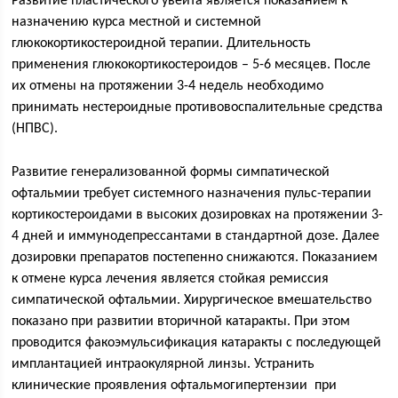
Развитие пластического увеита является показанием к
назначению курса местной и системной
глюкокортикостероидной терапии. Длительность
применения глюкокортикостероидов – 5-6 месяцев. После
их отмены на протяжении 3-4 недель необходимо
принимать нестероидные противовоспалительные средства
(НПВС).
Развитие генерализованной формы симпатической
офтальмии требует системного назначения пульс-терапии
кортикостероидами в высоких дозировках на протяжении 3-
4 дней и иммунодепрессантами в стандартной дозе. Далее
дозировки препаратов постепенно снижаются. Показанием
к отмене курса лечения является стойкая ремиссия
симпатической офтальмии. Хирургическое вмешательство
показано при развитии вторичной катаракты. При этом
проводится факоэмульсификация катаракты с последующей
имплантацией интраокулярной линзы. Устранить
клинические проявления офтальмогипертензии при