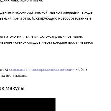
адиях макулярного отека.
едение микрохирургической глазной операции, в ходе
нъекция препарата, блокирующего новообразованные
 патологии, является фотокоагуляция сетчатки,
вание» стенок сосудов, через которые просачивается
отека
основана на своевременном лечении
любых
ых его вызвать.
ек макулы