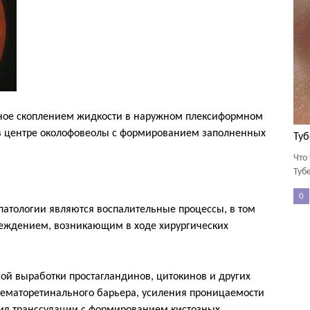
нное скоплением жидкости в наружном плексиформном
 в центре околофовеолы с формированием заполненных
Туб
Что
Туб
0
атологии являются воспалительные процессы, в том
еждением, возникающим в ходе хирургических
ой выработки простагландинов, цитокинов и других
ематоретинального барьера, усиления проницаемости