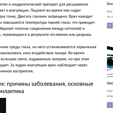
Кис
апли и мидриатический препарат для расширения
пает к коагуляции. Пациент во время нее сидит
Кис
дну точку. Двигать глазами запрещено. Врач наводит
на г
ем повышается температура тканей глаза, что приводит
0
 образует плотное соединение между сетчаткой и
ь, появившуюся в результате отслоения или разрыва.
нние среды глаза, на него устанавливается зеркальная
окализовать зону воздействия лазера. Во время
вспышки света, издаваемые лазером, но при этом
щает. За ходом коагуляции врач наблюдает через
емное восприятие.
ек: причины заболевания, основные
Нис
филактика
Нис
кла
1