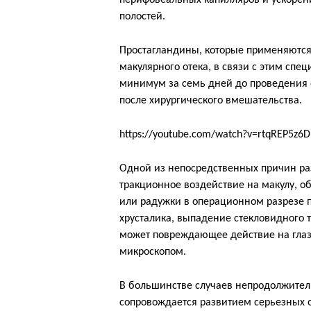
перифовеальных капилляров и ускорен
полостей.
Простагландины, которые применяются 
макулярного отека, в связи с этим спец
минимум за семь дней до проведения 
после хирургического вмешательства.
https://youtube.com/watch?v=rtqREP5z6D
Одной из непосредственных причин раз
тракционное воздействие на макулу, о
или радужки в операционном разрезе п
хрусталика, выпадение стекловидного 
может повреждающее действие на глаз
микроскопом.
В большинстве случаев непродолжитель
сопровождается развитием серьезных 