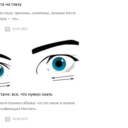
та на глазу
та глаза: причины, симптомы, лечение Киста
лазу — это...
15.07.2017
тагм: все, что нужно знать
тагм глазного яблока: что это такое и полная
ссификация Нистагм...
24.04.2017