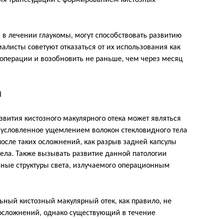
ия транссудации с формированием кистозных
в лечении глаукомы, могут способствовать развитию
иалисты советуют отказаться от их использования как
операции и возобновить не раньше, чем через месяц
I
вития кистозного макулярного отека может являться
бусловленное ущемлением волокон стекловидного тела
осле таких осложнений, как разрыв задней капсулы
тела. Также вызывать развитие данной патологии
ные структуры света, излучаемого операционным
ный кистозный макулярный отек, как правило, не
осложнений, однако существующий в течение