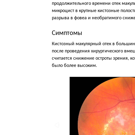
продолжительного времени отек макул
микроцист в крупные кистозные поло
разрыва в фовеа и необратимого сниж
Симптомы
Кистозный макулярный отек в большинс
после проведения хирургического вме
считается снижение остроты зрения, к
было более высоким.