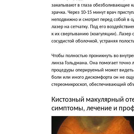
закапывают в глаза обезболивающие к
зрачка. Через 10-15 минут врач присту
неподвижно и смотрит перед собой в о
лазер на сетчатку. Под его воздействи
к их свертыванию (коагуляции). Лазер
сосудистой оболочкой, устраняя полост
Чтобы полностью проникнуть во внутре
линза Гольдмана. Она помогает точно л
процедуры оперируемый может видеть 
боли или иного дискомфорта он не ощу
стереомикроскоп, обеспечивающий объ
Кистозный макулярный от
симптомы, лечение и про