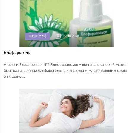
Мази (гели)
22.10.2020
Блефарогель
Аналоги Блефарогеля №2 Блефаролосьон – препарат, который может
быть как аналогом Блефарогеля, так и средством, работающим с ним
в тандеме....