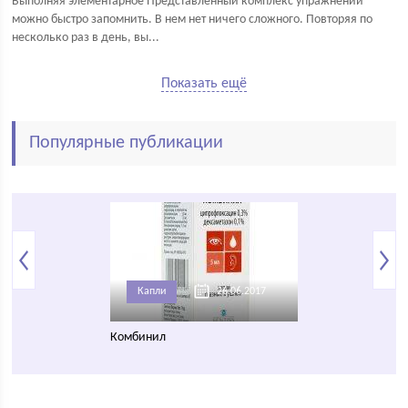
Выполняя элементарное Представленный комплекс упражнений
можно быстро запомнить. В нем нет ничего сложного. Повторяя по
несколько раз в день, вы...
Показать ещё
Популярные публикации
21.02.2017
Капли
26.06.2017
Симптомы
иона
Комбинил
Уплотнение или ш
веке глаза