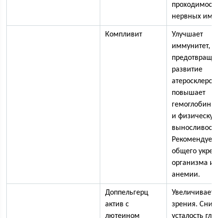
проходимост
нервных импу
Компливит
Улучшает
иммунитет,
предотвраща
развитие
атеросклероз
повышает
гемоглобин в
и физическу
выносливость
Рекомендуетс
общего укре
организма и 
анемии.
Доппельгерц
Увеличивает 
актив с
зрения. Сниж
лютеином
усталость гла