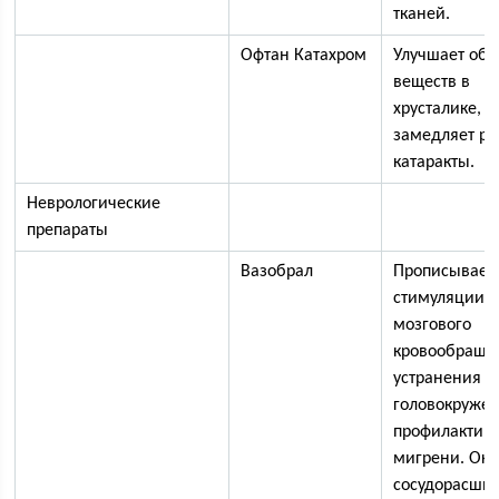
тканей.
Офтан Катахром
Улучшает об
веществ в
хрусталике,
замедляет ра
катаракты.
Неврологические
препараты
Вазобрал
Прописывает
стимуляции
мозгового
кровообраще
устранения
головокружен
профилактик
мигрени. Ок
сосудорасши