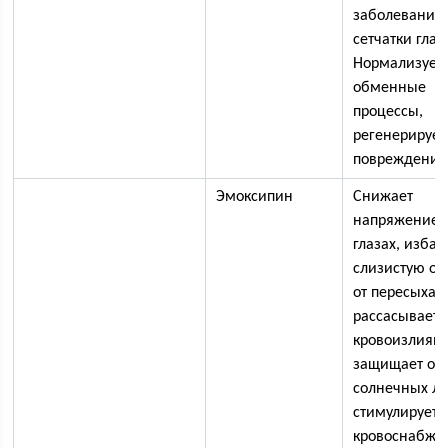
заболевания
сетчатки глаз
Нормализует
обменные
процессы,
регенерирует
повреждения
Эмоксипин
Снижает
напряжение 
глазах, избав
слизистую об
от пересыхан
рассасывает 
кровоизлияни
защищает от
солнечных лу
стимулирует
кровоснабже