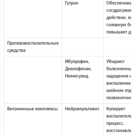
Гутрон
Обеспечивае
сосудосужив
действие, ку
головную бол
повышает да
Противовоспалительные
средства
Ибупрофен,
Убирают
Диклофенак,
болезненные
Нимесулид
ощущения и
воспаление в
шейном отде
позвоночника
Витаминные комплексы
Нейромультивит.
Купирует
воспалитель
процесс,
восстанавлив