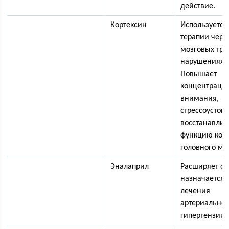
действие.
Кортексин
Используется
терапии чере
мозговых тра
нарушениях 
Повышает
концентраци
внимания,
стрессоустой
восстанавлив
функцию кор
головного мо
Эналаприл
Расширяет со
назначается 
лечения
артериально
гипертензии.