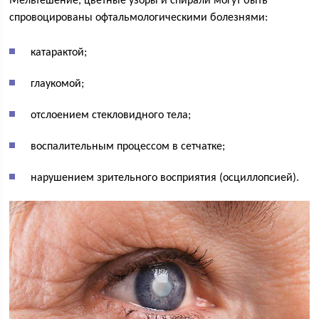
Мельтешение, цветные узоры и спирали могут быть
спровоцированы офтальмологическими болезнями:
катарактой;
глаукомой;
отслоением стекловидного тела;
воспалительным процессом в сетчатке;
нарушением зрительного восприятия (осциллопсией).