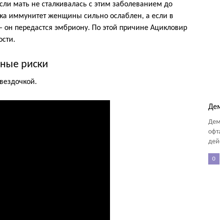
если мать не сталкивалась с этим заболеванием до
ка иммунитет женщины сильно ослаблен, а если в
 — он передастся эмбриону. По этой причине Ацикловир
сти.
ные риски
Звездочкой.
Де
Дем
офт
дей
0