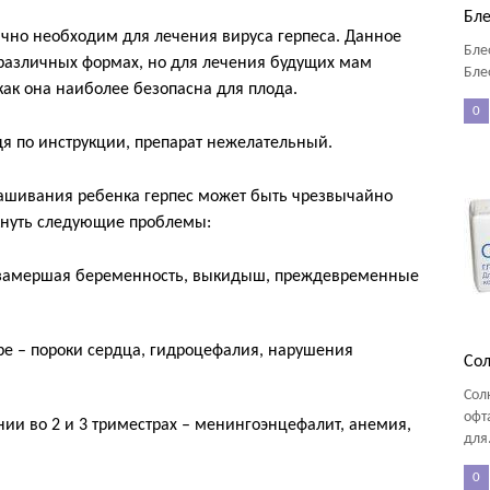
Бле
но необходим для лечения вируса герпеса. Данное
Бле
 различных формах, но для лечения будущих мам
Бле
как она наиболее безопасна для плода.
0
я по инструкции, препарат нежелательный.
нашивания ребенка герпес может быть чрезвычайно
икнуть следующие проблемы:
 замершая беременность, выкидыш, преждевременные
ре – пороки сердца, гидроцефалия, нарушения
Сол
Сол
офт
ии во 2 и 3 триместрах – менингоэнцефалит, анемия,
для.
0