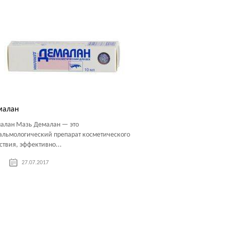
малан
алан Мазь Демалан — это
альмологический препарат косметического
ствия, эффективно...
27.07.2017