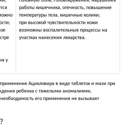
ми;
головную боль, головокружения, нарушения
тся
работы кишечника, отечность, повышение
 можно
температуры тела, кишечные колики;
ости;
при высокой чувствительности кожи
ное
возможны воспалительные процессы на
стре
участках нанесения лекарства.
ия у
 применение Ацикловира в виде таблеток и мази при
ождения ребенка с тяжелыми аномалиями,
 необходимость его применения не вызывает
?