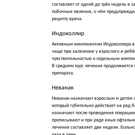
составляет от одной до трёх недель в 
побочные явления, о чём предупреждае
рецепту врача.
Индоколлир
Активным компонентом Индоколлира вы
чаще при халязионе у взрослого и ребё
чувствительностью к отдельным компон
В среднем курс лечения продолжается н
препарата.
Неванак
Неванак назначают взрослым и детям с
который губительно действует на ряд 
назначают после проведения операции 
прописывают и при ряде иных офтальм
лечения составляет две недели. Больно
раза в день.