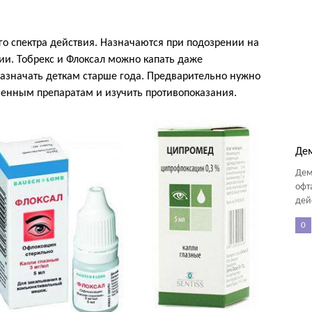
о спектра действия. Назначаются при подозрении на
и. Тобрекс и Флоксал можно капать даже
значать деткам старше года. Предварительно нужно
венным препаратам и изучить противопоказания.
Де
Дем
офт
дей
0