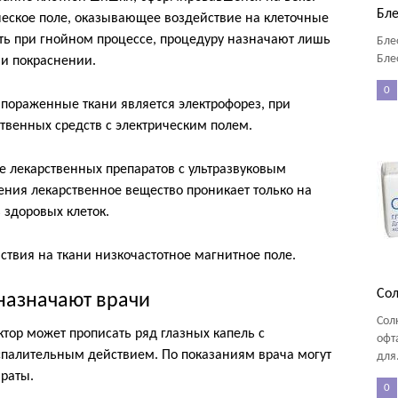
Бле
ческое поле, оказывающее воздействие на клеточные
ть при гнойном процессе, процедуру назначают лишь
Бле
Бле
 и покраснении.
0
пораженные ткани является электрофорез, при
ственных средств с электрическим полем.
 лекарственных препаратов с ультразвуковым
ния лекарственное вещество проникает только на
 здоровых клеток.
ствия на ткани низкочастотное магнитное поле.
Сол
 назначают врачи
Сол
тор может прописать ряд глазных капель с
офт
палительным действием. По показаниям врача могут
для.
раты.
0