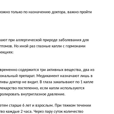
ожно только по назначению доктора, важно пройти
чают при аллергической природе заболевания для
томов. Но иной раз глазные капли с гормонами
екциях:
овременно содержится три активных вещества, два из
мональный препарат. Медикамент назначают лишь в
тивы доктор не видит. В глаза закапывают по 1 капле
лекарство постепенно, если капли используются
ролировать внутриглазное давление.
етям старше 6 лет и взрослым. При тяжком течении
во каждые 2 часа. Через пару суток количество