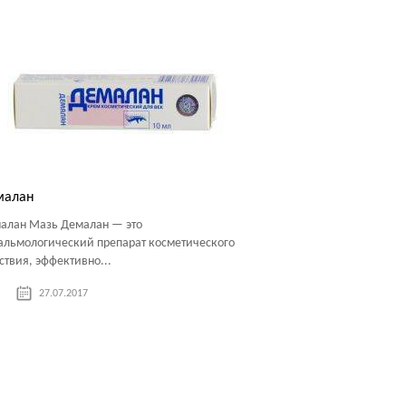
малан
алан Мазь Демалан — это
альмологический препарат косметического
ствия, эффективно...
27.07.2017