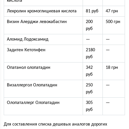
кислота
Лекролин кромоглициевая кислота
81 руб
47 грн
Визин Алерджи левокабастин
200
500 грн
руб
Аломид Лодоксамид
—
—
Задитен Кетотифен
2180
—
руб
Опатанол олопатадин
342
18 грн
руб
Визаллергол Олопатадин
250
—
руб
Олопаталлерг Олопатадин
305
—
руб
Для составления списка дешевых аналогов дорогих