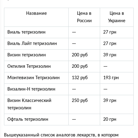
Название
Цена в
Цена в
России
Украине
Виаль тетризолин
—
27 грн
Виаль Лайт тетризолин
—
27 грн
Визин тетризолин
200 руб
39 грн
Октилия Тетризолин
200 руб
—
Монтевизин Тетризолин
132 руб
193 грн
Визалин-Н тетризолин
—
—
Визин Классический
250 руб
39 грн
тетризолин
Офталь тетризолин
—
20 грн
Вышеуказанный список аналогов лекарств, в котором