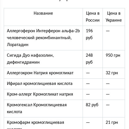
Название
Цена в
Цена в
России
Украине
Аллергоферон Интерферон альфа-2b
196
—
человеческий рекомбинантный,
руб
Лоратадин
Сигида Дуо нафазолин,
248
950 грн
дифенгидрамин
руб
Аллергокром Натрия кромогликат
—
32 грн
Ифирал кромоглициевая кислота
—
—
Кром-аллерг Кромогликат натрия
—
—
Кромогексал Кромоглициевая
82 руб
—
кислота
Кромофарм кромоглициевая
—
21 грн