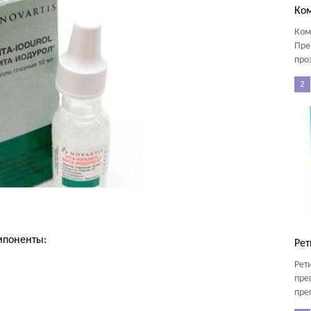
Ко
Ком
Пре
про
2
мпоненты:
Рет
Рет
пре
преп