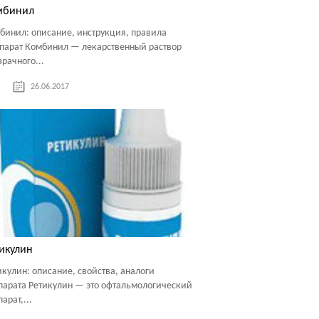
мбинил
бинил: описание, инструкция, правила
парат Комбинил — лекарственный раствор
зрачного...
26.06.2017
икулин
икулин: описание, свойства, аналоги
парата Ретикулин — это офтальмологический
арат,...