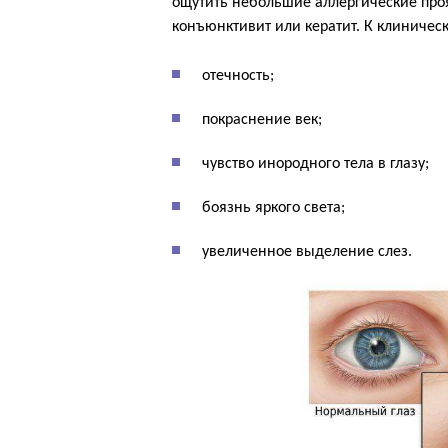
ощутить небольшие аллергические про
конъюнктивит или кератит. К клиничес
отечность;
покраснение век;
чувство инородного тела в глазу;
боязнь яркого света;
увеличенное выделение слез.