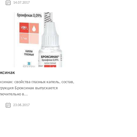
14.07.2017
ксинак
ксинак: свойства глазных капель, состав,
трукция Броксинак выпускается
лючительно в...
23.06.2017