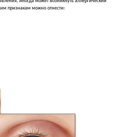
явления, иногда может возникнуть аллергический
ким признакам можно отнести: