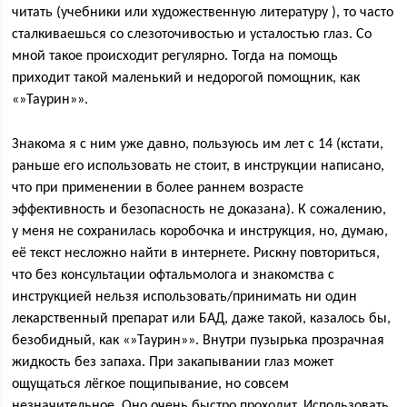
читать (учебники или художественную литературу ), то часто
сталкиваешься со слезоточивостью и усталостью глаз. Со
мной такое происходит регулярно. Тогда на помощь
приходит такой маленький и недорогой помощник, как
«»Таурин»».
Знакома я с ним уже давно, пользуюсь им лет с 14 (кстати,
раньше его использовать не стоит, в инструкции написано,
что при применении в более раннем возрасте
эффективность и безопасность не доказана). К сожалению,
у меня не сохранилась коробочка и инструкция, но, думаю,
её текст несложно найти в интернете. Рискну повториться,
что без консультации офтальмолога и знакомства с
инструкцией нельзя использовать/принимать ни один
лекарственный препарат или БАД, даже такой, казалось бы,
безобидный, как «»Таурин»». Внутри пузырька прозрачная
жидкость без запаха. При закапывании глаз может
ощущаться лёгкое пощипывание, но совсем
незначительное. Оно очень быстро проходит. Использовать