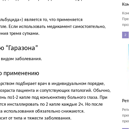
Ко
Ком
Пре
льбуцида») является то, что применяется
про
апле. Если использовать медикамент самостоятельно,
ения тремя сутками.
2
ю “Гаразона”
с видом заболевания.
по применению
карством подбирает врач в индивидуальном порядке,
возраста пациента и сопутствующих патологий. Обычно,
ень по1-2 капле под конъюнктиву больного глаза. При
Рет
ся инсталлировать по 2 капле каждые 2ч. Но после
Рет
ота использования обязательно снижаются.
пре
сит от типа и тяжести заболевания.
преп