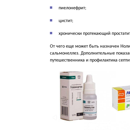
пиелонефрит;
цистит;
хронически протекающий простатит
От чего еще может быть назначен Ноли
сальмонеллез. Дополнительные показа
путешественника и профилактика септи