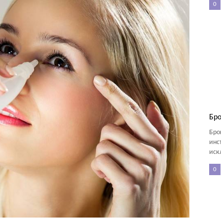
0
Бро
Бро
инс
иск
0