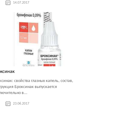
14.07.2017
ксинак
ксинак: свойства глазных капель, состав,
трукция Броксинак выпускается
лючительно в...
23.06.2017