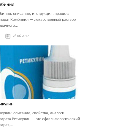
мбинил
бинил: описание, инструкция, правила
парат Комбинил — лекарственный раствор
зрачного...
26.06.2017
икулин
икулин: описание, свойства, аналоги
парата Ретикулин — это офтальмологический
арат,...