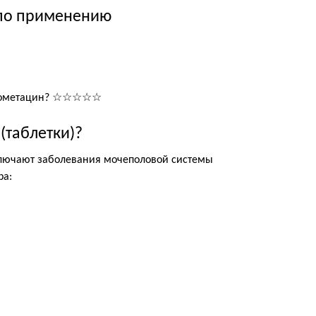
 по применению
Индометацин? ☆☆☆☆☆
(таблетки)?
ключают заболевания мочеполовой системы
ра: