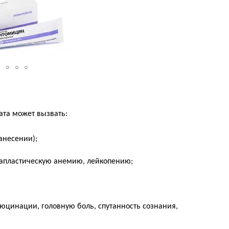
та может вызвать:
анесении);
 апластическую анемию, лейкопению;
юцинации, головную боль, спутанность сознания,