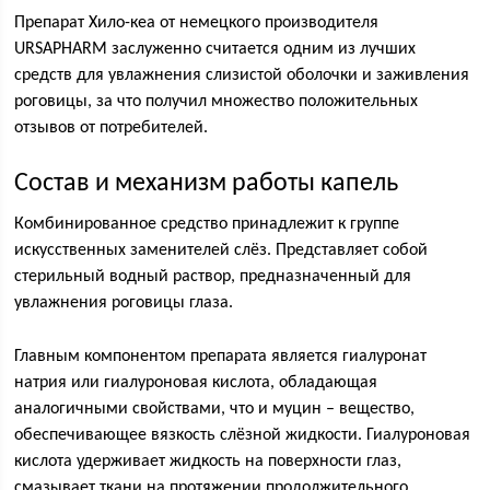
Препарат Хило-кеа от немецкого производителя
URSAPHARM заслуженно считается одним из лучших
средств для увлажнения слизистой оболочки и заживления
роговицы, за что получил множество положительных
отзывов от потребителей.
Состав и механизм работы капель
Комбинированное средство принадлежит к группе
искусственных заменителей слёз. Представляет собой
стерильный водный раствор, предназначенный для
увлажнения роговицы глаза.
Главным компонентом препарата является гиалуронат
натрия или гиалуроновая кислота, обладающая
аналогичными свойствами, что и муцин – вещество,
обеспечивающее вязкость слёзной жидкости. Гиалуроновая
кислота удерживает жидкость на поверхности глаз,
смазывает ткани на протяжении продолжительного