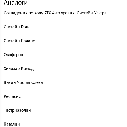
Аналоги
Совпадения по коду АТХ 4-го уровня: Cистейн Ультра
Систейн Гель
Систейн Баланс
Окоферон
Хилозар-Комод
Визин Чистая Слеза
Рестасис
Тиотриазолин
Каталин