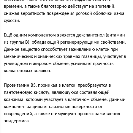
времени, а также благотворно действует на эпителий,
снижая вероятность повреждения роговой оболочки из-за
сухости.
Ещё одним компонентом является декспантенол (витамин
из группы В), обладающий регенерирующими свойствами.
Данное вещество способствует заживлению клеток при
механических и химических травмах глазницы, участвует в
углеводном и жировом обмене, усиливает прочность
коллагеновых волокон.
Провитамин B5, проникая в клетки, преобразуется в
пантотеновую кислоту, являющуюся составляющей
коэнзима, который участвует в клеточном обмене. Данный
компонент защищает слизистые поверхности от
повреждений, а также стимулирует процесс заживления
эпидермиса.