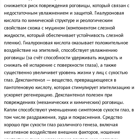
снижается риск повреждения роговицы, который связан с
недостаточным увлажнением и защитой. Гиалуроновая
кислота по химической структуре и реологическим
свойствам схожа с муцином (компонентом слезной
жидкости, который обеспечивает устойчивость слезной
пленки). Гиалуроновая кислота оказывает положительное
воздействие на эпителий, способствует увлажнению
роговицы (за счёт способности удерживать жидкость и
снижать её испарение с поверхности глаза), а также
существенно увеличивет уровень жизни у лиц с сухостью
глаз. Декспантенол — вещество, превращающееся в
пантотеновую кислоту, которая стимулирует эпителизацию и
ускоряет регенерацию. Декспантенол полезен при
повреждениях (механических и химических) роговицы.
Капли способствуют уменьшению симптомов сухости глаз, в
том числе раздражения, зуда и покраснения. Средство
хорошо при сухости глаз различного генеза, включая
негативное воздействие внешних факторов, ношение