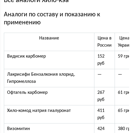
Все аналоги Хило-кэа
Аналоги по составу и показанию к
применению
Название
Цена в
Цена 
России
Украин
Видисик карбомер
152
59 грн
руб
Лакрисифи Бензалкония хлорид,
—
—
Гипромеллоза
Офтагель карбомер
267
61 грн
руб
Хило-комод натрия гиалуронат
411
65 грн
руб
Визомитин
424
380 гр