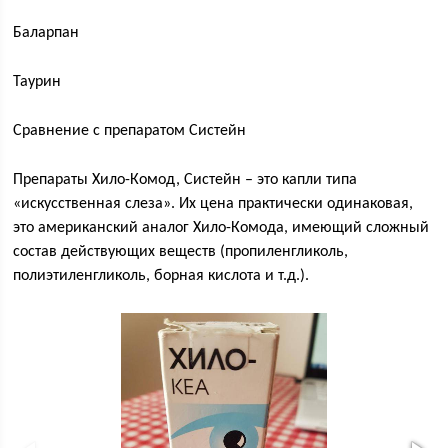
Баларпан
Таурин
Сравнение с препаратом Систейн
Препараты Хило-Комод, Систейн – это капли типа
«искусственная слеза». Их цена практически одинаковая,
это американский аналог Хило-Комода, имеющий сложный
состав действующих веществ (пропиленгликоль,
полиэтиленгликоль, борная кислота и т.д.).