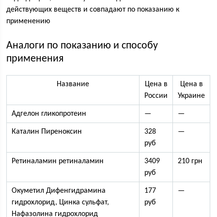
действующих веществ и совпадают по показанию к
применению
Аналоги по показанию и способу
применения
Название
Цена в
Цена в
России
Украине
Адгелон гликопротеин
—
—
Каталин Пиреноксин
328
—
руб
Ретиналамин ретиналамин
3409
210 грн
руб
Окуметил Дифенгидрамина
177
—
гидрохлорид, Цинка сульфат,
руб
Нафазолина гидрохлорид