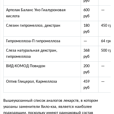
руб
Артелак Баланс Уно Гиалуроновая
600
—
кислота
руб
Слезин гипромеллоз, декстран
180
450 гр
руб
Гипромеллоза-П гипромеллоза
—
64 грн
Слеза натуральная декстран,
368
500 гр
гипромеллоза
руб
ВИД-КОМОД Повидон
200
—
руб
Оптив Глицерол, Кармеллоза
459
—
руб
Вышеуказанный список аналогов лекарств, в котором
указаны заменители Хило-кэа, является наиболее
подходящим, поскольку имеют одинаковый состав