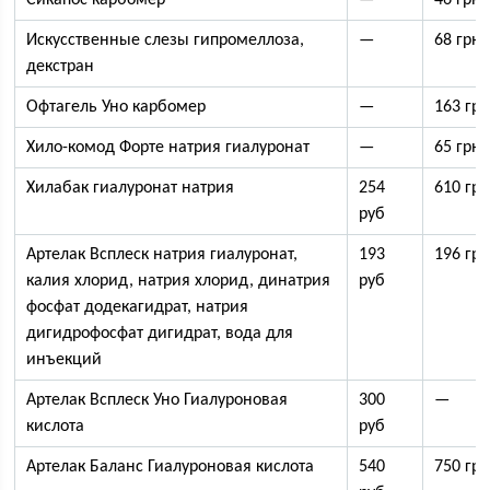
Сикапос карбомер
—
46 грн
Искусственные слезы гипромеллоза,
—
68 грн
декстран
Офтагель Уно карбомер
—
163 гр
Хило-комод Форте натрия гиалуронат
—
65 грн
Хилабак гиалуронат натрия
254
610 гр
руб
Артелак Всплеск натрия гиалуронат,
193
196 гр
калия хлорид, натрия хлорид, динатрия
руб
фосфат додекагидрат, натрия
дигидрофосфат дигидрат, вода для
инъекций
Артелак Всплеск Уно Гиалуроновая
300
—
кислота
руб
Артелак Баланс Гиалуроновая кислота
540
750 гр