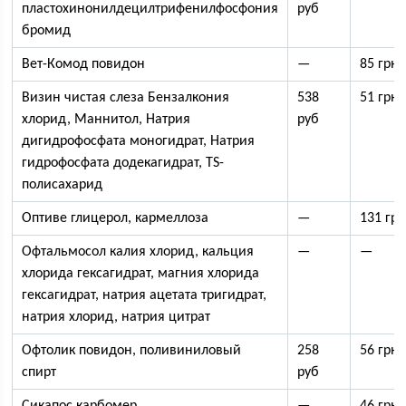
пластохинонилдецилтрифенилфосфония
руб
бромид
Вет-Комод повидон
—
85 грн
Визин чистая слеза Бензалкония
538
51 грн
хлорид, Маннитол, Натрия
руб
дигидрофосфата моногидрат, Натрия
гидрофосфата додекагидрат, TS-
полисахарид
Оптиве глицерол, кармеллоза
—
131 гр
Офтальмосол калия хлорид, кальция
—
—
хлорида гексагидрат, магния хлорида
гексагидрат, натрия ацетата тригидрат,
натрия хлорид, натрия цитрат
Офтолик повидон, поливиниловый
258
56 грн
спирт
руб