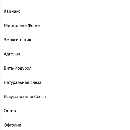
Квинакс
Миртилене Форте
Эмокси-оптик
Адгелон
Вита-Йодурол
Натуральная слеза
Искусственная Слеза
Оптив
Офтолик