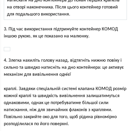
натискати на дно контейнера до появи перших крапель
на отворі наконечника. Після цього контейнер готовий
для подальшого використання.
3. Під час використання підтримуйте контейнер КОМОД
іншою рукою, як це показано на малюнку.
4. Злегка нахиліть голову назад, відтягніть нижню повіку і
сильно та швидко натисніть на дно контейнера: це активує
механізм для вивільнення
однієї
краплі. Завдяки спеціальній системі клапана КОМОД розмір
кожної краплі та швидкість вивільнення залишатимуться
однаковими, однак це потребуватиме більшої сили
натискання, ніж для звичайних флаконів з краплями.
Повільно закрийте око для того, щоб рідина рівномірно
розподілилася по його поверхні.