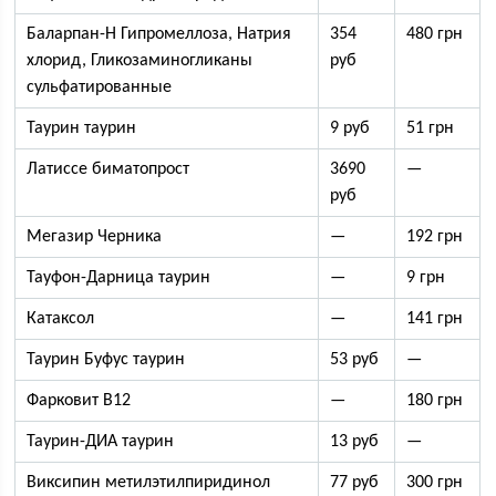
Баларпан-Н Гипромеллоза, Натрия
354
480 грн
хлорид, Гликозаминогликаны
руб
сульфатированные
Таурин таурин
9 руб
51 грн
Латиссе биматопрост
3690
—
руб
Мегазир Черника
—
192 грн
Тауфон-Дарница таурин
—
9 грн
Катаксол
—
141 грн
Таурин Буфус таурин
53 руб
—
Фарковит B12
—
180 грн
Таурин-ДИА таурин
13 руб
—
Виксипин метилэтилпиридинол
77 руб
300 грн