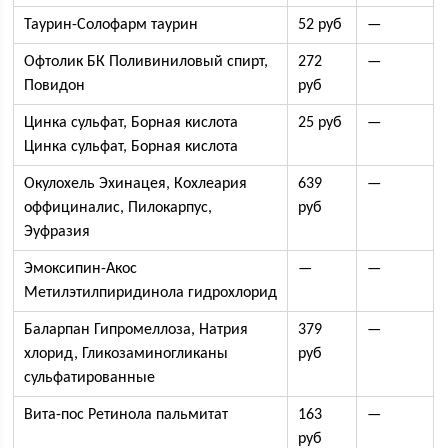
Таурин-Солофарм таурин
52 руб
—
Офтолик БК Поливиниловый спирт,
272
—
Повидон
руб
Цинка сульфат, Борная кислота
25 руб
—
Цинка сульфат, Борная кислота
Окулохель Эхинацея, Кохлеария
639
—
оффициналис, Пилокарпус,
руб
Эуфразия
Эмоксипин-Акос
—
—
Метилэтилпиридинола гидрохлорид
Баларпан Гипромеллоза, Натрия
379
—
хлорид, Гликозаминогликаны
руб
сульфатированные
Вита-пос Ретинола пальмитат
163
—
руб