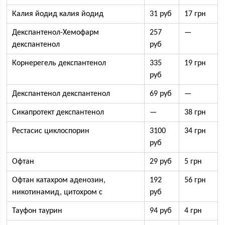
Калия йодид калия йодид
31 руб
17 грн
Декспантенол-Хемофарм
257
—
декспантенол
руб
Корнерегель декспантенол
335
19 грн
руб
Декспантенол декспантенол
69 руб
—
Сикапротект декспантенол
—
38 грн
Рестасис циклоспорин
3100
34 грн
руб
Офтан
29 руб
5 грн
Офтан катахром аденозин,
192
56 грн
никотинамид, цитохром с
руб
Тауфон таурин
94 руб
4 грн