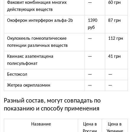
Факовит комбинация многих
—
60 грн
действующих веществ
Окоферон интерферон альфа-2b
1390
87 грн
руб
Окулохеель гомеопатические
—
112 грн
потенции различных веществ
Квинакс азапентацена
—
41 грн
полисульфонат
Бестоксол
—
—
Жетреа окриплазмин
—
—
Разный состав, могут совпадать по
показанию и способу применения
Название
Цена в
Цена в
России
Украине