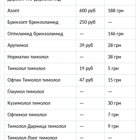
Азопт
600 руб
188 грн
Бринзопт бринзоламид
250 руб
—
Оптиламид бринзоламид
—
146 грн
Арутимол
39 руб
28 грн
Норматин тимолол
—
38 грн
Тимолол тимолол
19 руб
5 грн
Офтан Тимолол тимолол
47 руб
15 грн
Глаумол тимолол
—
—
Кузимолол тимолол
—
30 грн
Офтимол тимолол
—
7 грн
Тимолол-Дарница тимолол
—
9 грн
Тимолол-Лонг тимолол
—
—