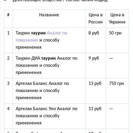
Действующие вещества / состав: калия йодид
#
Название
Цена в
Цена в
России
Украине
1
Таурин
таурин
Аналог по
8 руб
50 грн
показанию
и способу
применения
2
Таурин-ДИА
таурин
Аналог по
9 руб
—
показанию и способу
применения
3
Артелак Баланс Аналог по
13 руб
750 грн
показанию и способу
применения
4
Артелак Баланс Уно Аналог по
13 руб
—
показанию и способу
применения