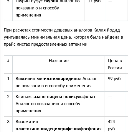
5
Таурин Буфус
таурин
Аналог по
17 руб
—
показанию и способу
применения
При расчетах стоимости дешевых аналогов Калия йодид
учитывалась минимальная цена, которая была найдена в
прайс листах предоставленных аптеками
#
Название
Цена в
Ц
России
У
1
Виксипин
метилэтилпиридинол
Аналог
99 руб
2
по показанию и способу применения
2
Квинакс
азапентацена полисульфонат
—
4
Аналог по показанию и способу
применения
3
Визомитин
424
3
пластохинонилдецилтрифенилфосфония
руб