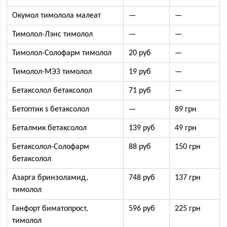
Окумол тимолола малеат
—
—
Тимолол-Лэнс тимолол
—
—
Тимолол-Солофарм тимолол
20 руб
—
Тимолол-МЭЗ тимолол
19 руб
—
Бетаксолол бетаксолол
71 руб
—
Бетоптик s бетаксолол
—
89 грн
Беталмик бетаксолол
139 руб
49 грн
Бетаксолол-Солофарм
88 руб
150 грн
бетаксолол
Азарга бринзоламид,
748 руб
137 грн
тимолол
Ганфорт биматопрост,
596 руб
225 грн
тимолол