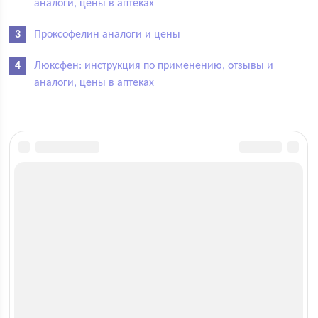
аналоги, цены в аптеках
Проксофелин аналоги и цены
Люксфен: инструкция по применению, отзывы и
аналоги, цены в аптеках
Оценка статьи:
(нет голосов)
Поделиться с друзьями:
Твитнуть
Поделиться
Поделиться
Отправить
Класснуть
Похожие записи: