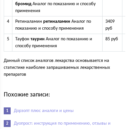
бромид
Аналог по показанию и способу
применения
4
Ретиналамин
ретиналамин
Аналог по
3409
2
показанию и способу применения
руб
5
Тауфон
таурин
Аналог по показанию и
85 руб
4
способу применения
Данный список аналогов лекарства основывается на
статистике наиболее запрашиваемых лекарственных
препаратов
Похожие записи:
Дорзопт плюс аналоги и цены
Дуопрост: инструкция по применению, отзывы и