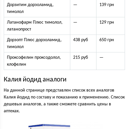
Дорзитим дорзоламид,
—
139 грн
тимолол
Латанофарм Плюс тимолол,
—
129 грн
латанопрост
Дорзопт Плюс дорзоламид,
438 руб
650 грн
тимолол
Проксофелин проксодолол,
215 руб
—
клофелин
Калия йодид аналоги
На данной странице представлен список всех аналогов
Калия йодид по составу и показанию к применению. Список
дешевых аналогов, а также сможете сравнить цены в
аптеках.