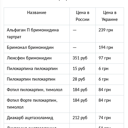
Название
Цена в
Цена в
России
Украине
Альфаган П бримонидина
—
239 грн
тартрат
Бримонал бримонидин
—
194 грн
Люксфен бримонидин
351 руб
97 грн
Пилокарпина пилокарпин
15 руб
6 грн
Пилокарпин пилокарпин
28 руб
6 грн
Фотил пилокарпин, тимолол
184 руб
84 грн
Фотил Форте пилокарпин,
184 руб
84 грн
тимолол
Диакарб ацетазоламид
212 руб
74 грн