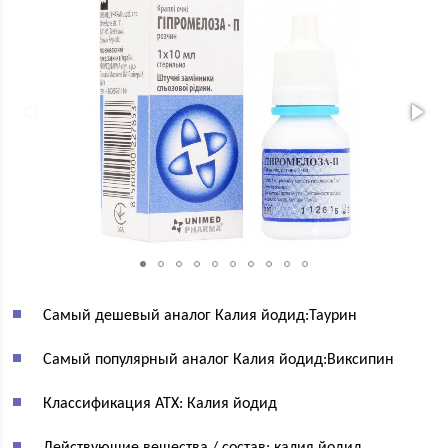
Самый дешевый аналог Калия йодид:Таурин
Самый популярный аналог Калия йодид:Виксипин
Классификация АТХ: Калия йодид