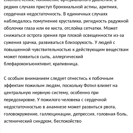
слюнотечения, понижение артериального давления, в
редких случаях приступ бронхиальной астмы, аритмия,
сердечная недостаточность. В единичных случаях
наблюдалось помутнение хрусталика, ригидность радужной
оболочки глаза или ее киста, отслойка сетчатки. Может
снижаться острота зрения при плохой освещенности из-за
сужения зрачка, развиваться близорукость. У людей с
повышенной чувствительностью к действующим веществам
может появиться сыпь, аллергический
блефароконъюнктивит, крапивница.
С особым вниманием следует отнестись к побочным
эффектам пожилым людям, поскольку Фотил влияет на
центральную нервную систему, особенно при
передозировке. У пожилого человека с сердечной
недостаточностью в анамнезе может развиться рвота,
головокружение, галлюцинации, депрессия, головная боль,
астенический синдром, беспокойство