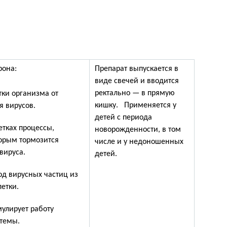
рона:
Препарат выпускается в
виде свечей и вводится
ректально — в прямую
ки организма от
кишку. Применяется у
я вирусов.
детей с периода
етках процессы,
новорожденности, в том
орым тормозится
числе и у недоношенных
вируса.
детей.
д вирусных частиц из
етки.
улирует работу
темы.