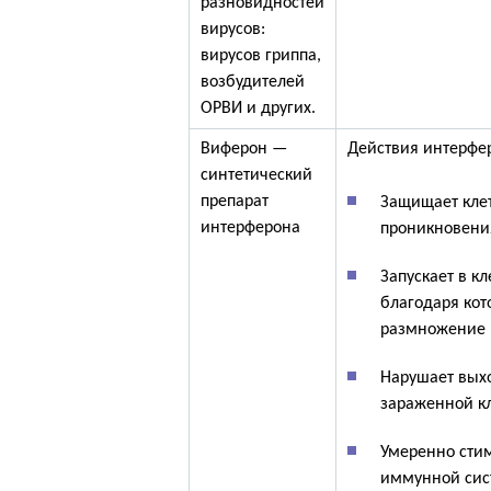
разновидностей
вирусов:
вирусов гриппа,
возбудителей
ОРВИ и других.
Виферон —
Действия интерфе
синтетический
препарат
Защищает клет
интерферона
проникновени
Запускает в кл
благодаря кот
размножение 
Нарушает выхо
зараженной кл
Умеренно стим
иммунной сис