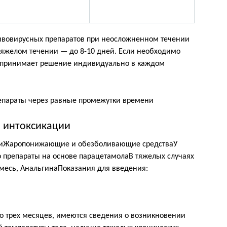
тивовирусных препаратов при неосложненном течении
 тяжелом течении — до 8-10 дней. Если необходимо
ч принимает решение индивидуально в каждом
епараты через равные промежутки времени
 интоксикации
гииЖаропонижающие и обезболивающие средстваУ
 препараты на основе парацетамолаВ тяжелых случаях
месь, АнальгинаПоказания для введения:
 до трех месяцев, имеются сведения о возникновении