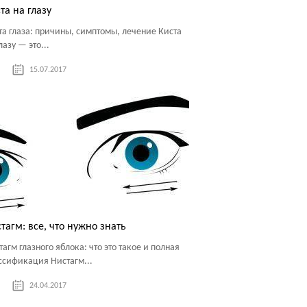
та на глазу
та глаза: причины, симптомы, лечение Киста
лазу — это...
15.07.2017
тагм: все, что нужно знать
тагм глазного яблока: что это такое и полная
ссификация Нистагм...
24.04.2017