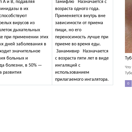
п А и В, подавляя
Тамифлю Назначается с
минидазы в их
возраста одного года.
 способствуют
Применяется внутрь вне
елых вирусов из
зависимости от приема
леток дыхательных
пищи, но его
ике при применении этих
переносимость лучше при
ых дней заболевания в
приеме во время еды.
ходит значительное
Занамивир Назначается
ния больных и
с возраста пяти лет в виде
Туб
да болезни, в 50% —
ингаляций с
Что
а развития
использованием
Туб
прилагаемого ингалятора.
0