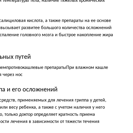
 температуры тела, наличие тяжелых хронических
салициловая кислота, а также препараты на ее основе
а вызывает развитее большого количества осложнений
спаление головного мозга и быстрое накопление жира
ьных путей
лемпротивокашлевые препаратыПри влажном кашле
 через нос
па и его осложнений
средств, применяемых для лечения гриппа у детей,
или весу ребенка, а также с учетом наличия у него
, только доктор определяет кратность приема
ости лечения в зависимости от тяжести течения