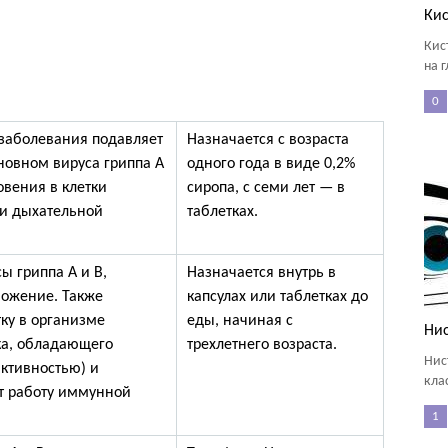
Кис
Кис
на г
0
 заболевания подавляет
Назначается с возраста
новном вируса гриппа А
одного года в виде 0,2%
овения в клетки
сиропа, с семи лет — в
ки дыхательной
таблетках.
ы гриппа А и В,
Назначается внутрь в
ножение. Также
капсулах или таблетках до
ку в организме
еды, начиная с
Нис
ка, обладающего
трехлетнего возраста.
Нис
ктивностью) и
кла
т работу иммунной
1