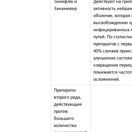
Тамифлю и
Действуют на грип
Занамивир
активность нейра
оболочке, которая
высвобождению зр
инфицированных к
путей. По статист
препаратов с перв
40% случаев проис
улучшение состоя
сокращение перио
понижается частот
осложнений.
Препараты
второго ряда,
действующие
против
большего
количества