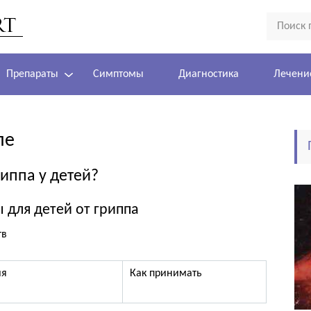
Препараты
Симптомы
Диагностика
Лечени
пе
иппа у детей?
для детей от гриппа
тв
ия
Как принимать