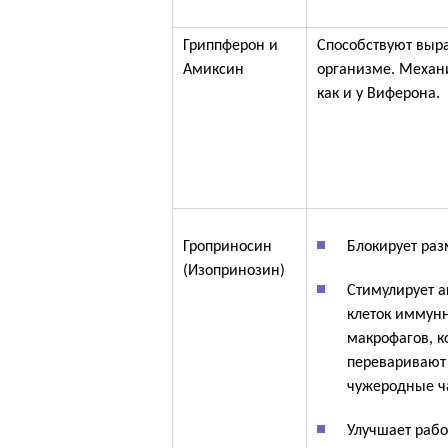
Гриппферон и
Способствуют выр
Амиксин
организме. Механи
как и у Виферона.
Гроприносин
Блокирует раз
(Изопринозин)
Стимулирует а
клеток иммун
макрофагов, к
переваривают 
чужеродные ч
Улучшает раб