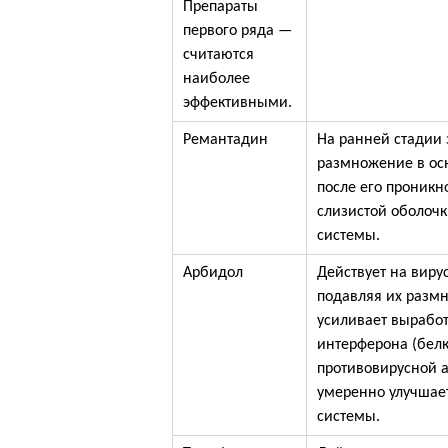
Препараты
первого ряда —
считаются
наиболее
эффективными.
Ремантадин
На ранней стадии
размножение в ос
после его проникн
слизистой оболоч
системы.
Арбидол
Действует на вирус
подавляя их разм
усиливает выработ
интерферона (бел
противовирусной а
умеренно улучшае
системы.