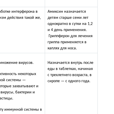
аботке интерферона в
Амиксин назначается
зм действия такой же,
детям старше семи лет
однократно в сутки на 1,2
и 4 день применения.
Гриппферон для лечения
гриппа применяется в
каплях для носа.
множение вирусов.
Назначается внутрь после
еды в таблетках, начиная
ктивность некоторых
с трехлетнего возраста, в
ной системы —
сиропе — с одного года.
оторые захватывают и
вирусы, бактерии и
астицы.
оту иммунной системы в